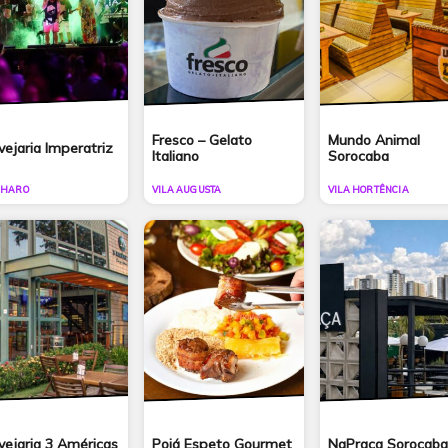
Fresco – Gelato
Mundo Animal
vejaria Imperatriz
Italiano
Sorocaba
 HARO
VILA AUGUSTA
VILA HORTÊNCIA
vejaria 3 Américas
Poiá Espeto Gourmet
NaPraça Sorocaba