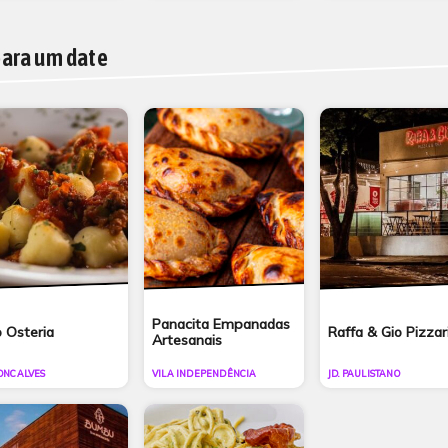
para um date
Panacita Empanadas
o Osteria
Raffa & Gio Pizzar
Artesanais
GONCALVES
VILA INDEPENDÊNCIA
JD. PAULISTANO