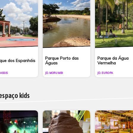
Parque Porto das
Parque da Água
que dos Espanhóis
Águas
Vermelha
 ASSIS
JD. MORUMBI
JD. EUROPA
espaço kids