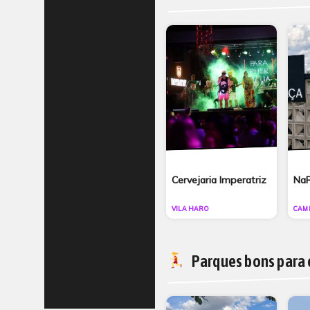
Cervejaria Imperatriz
NaP
VILA HARO
CAM
Parques bons para