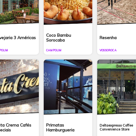
Coco Bambu
vejaria 3 Américas
Resenha
Sorocaba
POLIM
CAMPOLIM
VOSSOROCA
ta Crema Cafés
Primatas
Deltaexpresso Coffee
eciais
Hamburgueria
Convenience Store