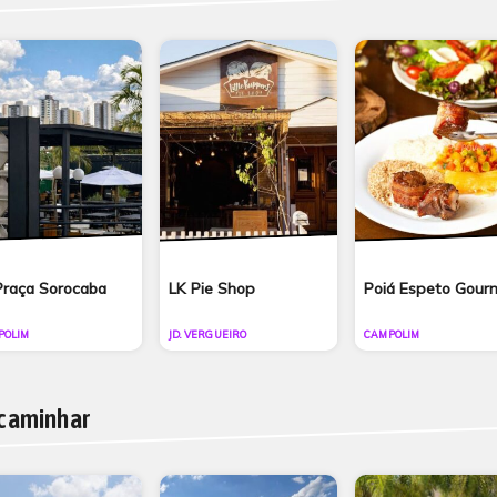
raça Sorocaba
LK Pie Shop
Poiá Espeto Gour
POLIM
JD. VERGUEIRO
CAMPOLIM
 caminhar