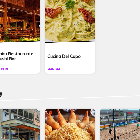
bu Restaurante
Cucina Del Capo
ushi Bar
POLIM
MANGAL
y