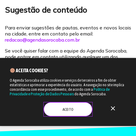
Sugestão de conteúdo
Para enviar sugestões de pautas, eventos e novos locais
na cidade, entre em contato pelo email:
redacao@agendasorocaba.com.br
Se você quiser falar com a equipe do Agenda Sorocaba,
pode entrar em contato utilizando qualquer um dos
canais abaixo:
ACEITA COOKIES?
Facebook:
fb.com/agendasorocaba
O Agenda Sorocaba utiliza cookies e serviços de terceiros a fim de obter
Instagram:
instagram.com/agendasorocaba
estatísticas e aprimorar a experiência do usuário.
A navegação no site implica
concordância com esse procedimento, de acordo com a
Política de
Privacidade e Proteção de Dados Pessoais
do Agenda Sorocaba.
TikTok:
tiktok.com/@agendasorocaba
close
ACEITO