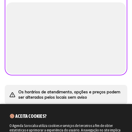
Os horários de atendimento, opções e preços podem
warning_amber
ser alterados pelos locais sem aviso
ACEITA COOKIES?
O Agenda Sorocaba utiliza cookies e serviços de terceiros a fim de obter
estatísticas e aprimorar a experiência do usuário.
A navegação no site implica