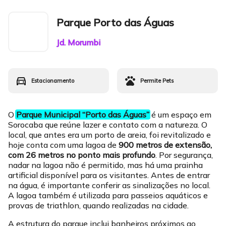
Parque Porto das Águas
Jd. Morumbi
directions_car
pets
Estacio
namento
Permite Pets
O
Parque Municipal “Porto das Águas”
é um espaço em
Sorocaba que reúne lazer e contato com a natureza. O
local, que antes era um porto de areia, foi revitalizado e
hoje conta com uma lagoa de
900 metros de extensão,
com 26 metros no ponto mais profundo
. Por segurança,
nadar na lagoa não é permitido, mas há uma prainha
artificial disponível para os visitantes. Antes de entrar
na água, é importante conferir as sinalizações no local.
A lagoa também é utilizada para passeios aquáticos e
provas de triathlon, quando realizadas na cidade.
A estrutura do parque inclui banheiros próximos ao