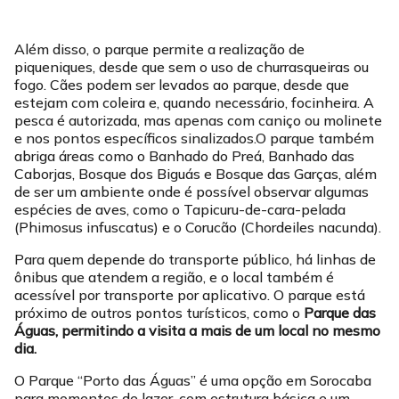
Além disso, o parque permite a realização de
piqueniques, desde que sem o uso de churrasqueiras ou
fogo. Cães podem ser levados ao parque, desde que
estejam com coleira e, quando necessário, focinheira. A
pesca é autorizada, mas apenas com caniço ou molinete
e nos pontos específicos sinalizados.O parque também
abriga áreas como o Banhado do Preá, Banhado das
Caborjas, Bosque dos Biguás e Bosque das Garças, além
de ser um ambiente onde é possível observar algumas
espécies de aves, como o Tapicuru-de-cara-pelada
(Phimosus infuscatus) e o Corucão (Chordeiles nacunda).
Para quem depende do transporte público, há linhas de
ônibus que atendem a região, e o local também é
acessível por transporte por aplicativo. O parque está
próximo de outros pontos turísticos, como o
Parque das
Águas, permitindo a visita a mais de um local no mesmo
dia.
O Parque “Porto das Águas” é uma opção em Sorocaba
para momentos de lazer, com estrutura básica e um