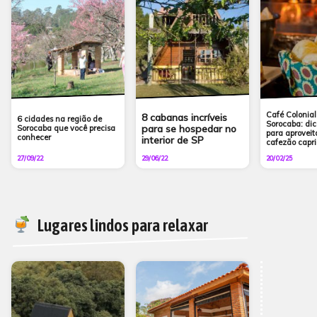
Café Colonial
8 cabanas incríveis
6 cidades na região de
Sorocaba: dic
para se hospedar no
Sorocaba que você precisa
para aprovei
conhecer
interior de SP
cafezão capr
27/09/22
29/06/22
20/02/25
Lugares lindos para relaxar