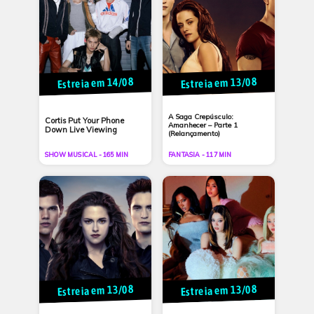
Estreia em 14/08
Estreia em 13/08
A Saga Crepúsculo:
Cortis Put Your Phone
Amanhecer – Parte 1
Down Live Viewing
(Relançamento)
SHOW MUSICAL - 165 MIN
FANTASIA - 117 MIN
Estreia em 13/08
Estreia em 13/08