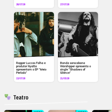
28/07/26
27/07/26
Rapper Luccas Folha e
Banda sorocabana
produtor Nyatta
Warshipper apresenta o
apresentam o EP ”Meio
single ”Shadows of
Período”
Silence”
22/07/26
21/05/26
Teatro