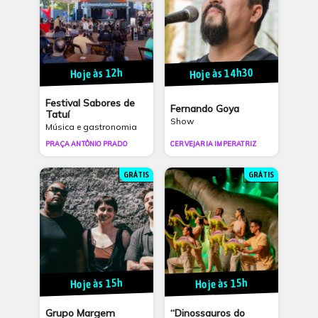
Hoje às 14h30
Hoje às 12h
Festival Sabores de
Fernando Goya
Tatuí
Show
Música e gastronomia
PRAÇA ANTÔNIO PRADO
CERVEJARIA IMPERATRIZ
GRÁTIS
GRÁTIS
Hoje às 15h
Hoje às 15h
“Dinossauros do
Grupo Margem