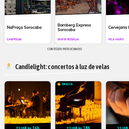
Bamberg Express
NaPraça Sorocaba
Cervejaria 
Sorocaba
CAMPOLIM
SANTA ROSÁLIA
VILA HARO
CONTEÚDO PATROCINADO
Candlelight: concertos à luz de velas
EM ALTA
22/08 às 16h
22/08 às 18h
22/08 