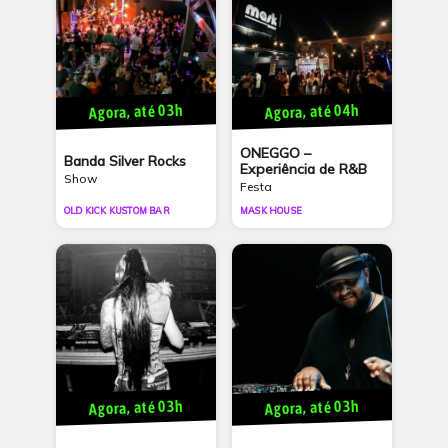
Agora, até 03h
Agora, até 04h
ONEGGO –
Banda Silver Rocks
Experiência de R&B
Show
Festa
OLD KICK KUSTOM BAR
MASK HOUSE
Agora, até 03h
Agora, até 03h