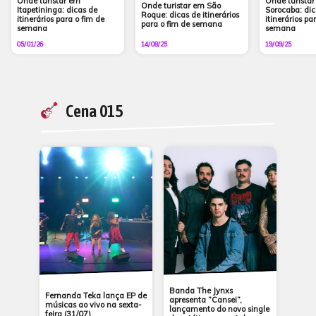
Onde turistar em
Onde turista
Onde turistar em São
Itapetininga: dicas de
Sorocaba: dic
Roque: dicas de itinerários
itinerários para o fim de
itinerários pa
para o fim de semana
semana
semana
05/01/26
14/08/25
19/09/25
Cena 015
Banda The Jynxs
Fernanda Teka lança EP de
apresenta ”Cansei”,
músicas ao vivo na sexta-
lançamento do novo single
feira (31/07)