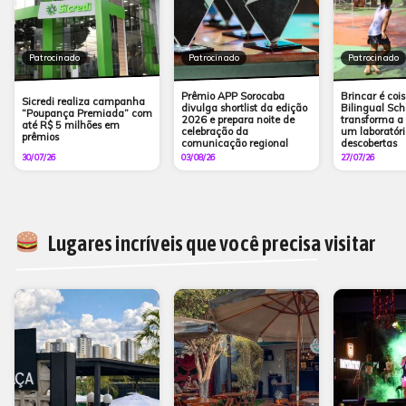
Patrocinado
Patrocinado
Patrocinado
Prêmio APP Sorocaba
Brincar é cois
Sicredi realiza campanha
divulga shortlist da edição
Bilingual Sch
“Poupança Premiada” com
2026 e prepara noite de
transforma a
até R$ 5 milhões em
celebração da
um laboratóri
prêmios
comunicação regional
descobertas
30/07/26
03/08/26
27/07/26
Lugares incríveis que você precisa visitar