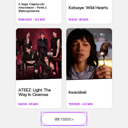
A Saga Crepúsculo:
Katseye: Wild Hearts
Amanhecer – Parte 2
(Relançamento)
ROMANCE - 115 MIN
SHOW - 80 MIN
ATEEZ: Light The
Insaciável
Way In Cinemas
SHOW - 65 MIN
TERROR - 113 MIN
VER TODOS »