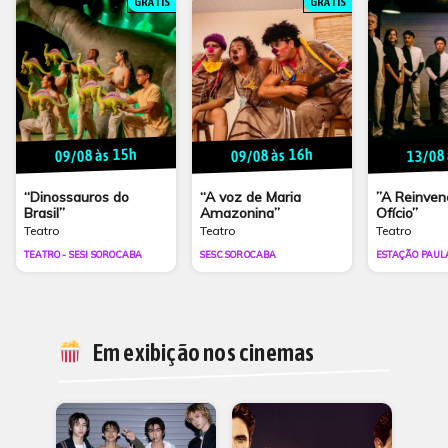
GRÁTIS
GRÁTIS
09/08 às 15h
09/08 às 16h
13/08 
“Dinossauros do
“A voz de Maria
”A Reinven
Brasil”
Amazonina”
Ofício”
Teatro
Teatro
Teatro
TEATRO - SESI SOROCABA
SESC SOROCABA
ESTAÇÃO PAUL
Em exibição nos cinemas