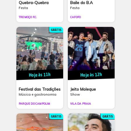
Quebra-Quebra
Baile do B.A
Festa
Festa
TREMOÇO F.C.
CAFOFO
GRÁTIS
Hoje às 11h
Hoje às 12h
Festival das Tradições
Jeito Moleque
Música e gastronomia
Show
PARQUE DO CAMPOLIM
VILA DA PRAIA
GRÁTIS
GRÁTIS