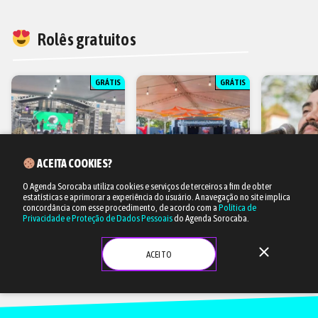
Rolês gratuitos
GRÁTIS
GRÁTIS
ACEITA COOKIES?
O Agenda Sorocaba utiliza cookies e serviços de terceiros a fim de obter
09/08 à
09/08 às 11h
09/08 às 12h
estatísticas e aprimorar a experiência do usuário.
A navegação no site implica
concordância com esse procedimento, de acordo com a
Política de
Privacidade e Proteção de Dados Pessoais
do Agenda Sorocaba.
Festival Sabores de
Festival das Tradições
Fernando 
Tatuí
Música e gastronomia
Show
Música e gastronomia
close
ACEITO
PARQUE DO CAMPOLIM
PRAÇA ANTÔNIO PRADO
CERVEJARIA I