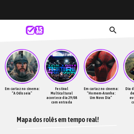
search
Em cartaz no cinema:
Festival
Em cartaz no cinema:
Dia d
“A Odisseia”
Multicultural
“Homem-Aranha:
de
acontece dia 29/08
Um Novo Dia”
ev
com entrada
c
gratuita
Mapa dos rolês em tempo real!