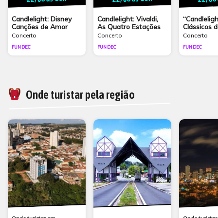
Candlelight: Disney
Candlelight: Vivaldi,
“Candleligh
Canções de Amor
As Quatro Estações
Clássicos 
Concerto
Concerto
Concerto
FUNDEC
FUNDEC
FUNDEC
Onde turistar pela região