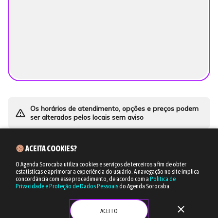
Os horários de atendimento, opções e preços podem
warning_amber
ser alterados pelos locais sem aviso
ACEITA COOKIES?
O Agenda Sorocaba utiliza cookies e serviços de terceiros a fim de obter
estatísticas e aprimorar a experiência do usuário.
A navegação no site implica
concordância com esse procedimento, de acordo com a
Política de
Privacidade e Proteção de Dados Pessoais
do Agenda Sorocaba.
close
ACEITO