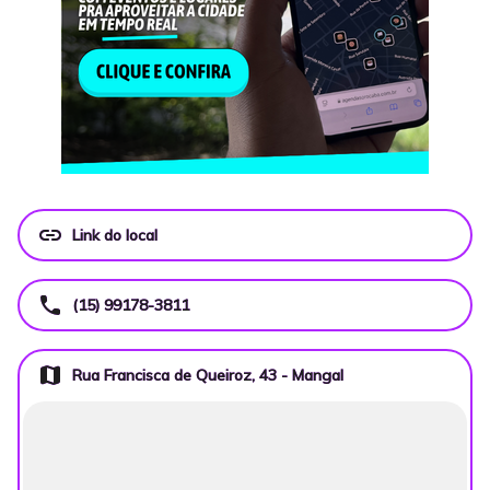
link
Link do local
call
(15) 99178-3811
map
Rua Francisca de Queiroz, 43 - Mangal