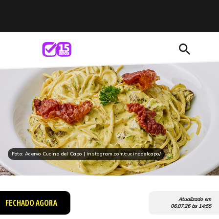
search
Foto: Acervo Cucina del Capo | instagram.com/cucinadelcapo/
Atualizado em
FECHADO AGORA
06.07.26
às
14:55