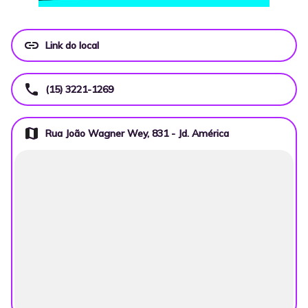
link
Link do local
call
(15) 3221-1269
map
Rua João Wagner Wey, 831 - Jd. América