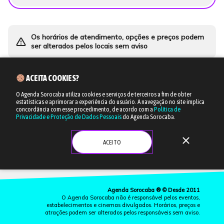
Os horários de atendimento, opções e preços podem
warning_amber
ser alterados pelos locais sem aviso
ACEITA COOKIES?
O Agenda Sorocaba utiliza cookies e serviços de terceiros a fim de obter
estatísticas e aprimorar a experiência do usuário.
A navegação no site implica
concordância com esse procedimento, de acordo com a
Política de
Privacidade e Proteção de Dados Pessoais
do Agenda Sorocaba.
close
ACEITO
Agenda Sorocaba ® © Desde 2011
O Agenda Sorocaba não é responsável pelos eventos,
estabelecimentos e cinemas divulgados. Horários, preços e
atrações podem ser alterados pelos responsáveis sem aviso.
more_vert
CINEMA
LISTAS
EVENTOS
ONDE IR