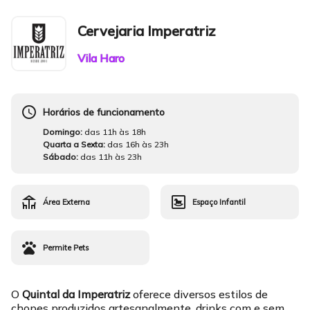
Cervejaria Imperatriz
Vila Haro
schedule
Horários de funcionamento
Domingo:
das 11h às 18h
Quarta a Sexta:
das 16h às 23h
Sábado:
das 11h às 23h
deck
bedroom_baby
Área Externa
Espaço Infantil
pets
Permite Pets
O
Quintal da Imperatriz
oferece diversos estilos de
chopes produzidos artesanalmente, drinks com e sem