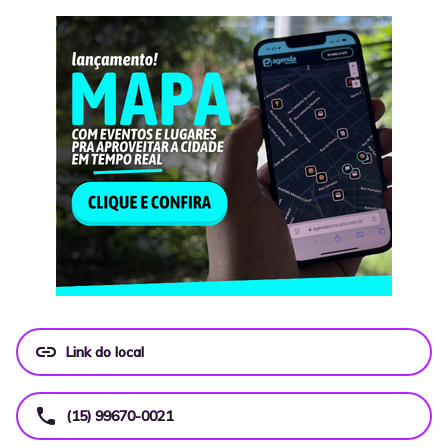
link
Link do local
call
(15) 99670-0021