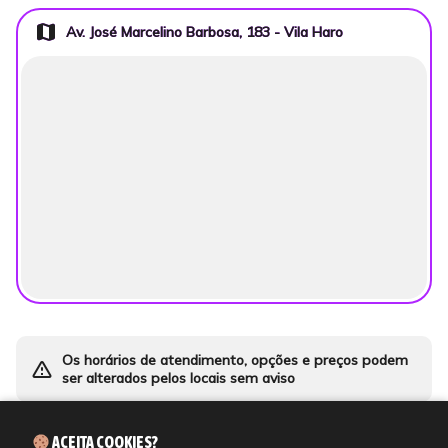
map
Av. José Marcelino Barbosa, 183 - Vila Haro
Os horários de atendimento, opções e preços podem
warning_amber
ser alterados pelos locais sem aviso
ACEITA COOKIES?