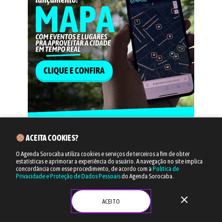
ACEITA COOKIES?
O Agenda Sorocaba utiliza cookies e serviços de terceiros a fim de obter
estatísticas e aprimorar a experiência do usuário.
A navegação no site implica
concordância com esse procedimento, de acordo com a
Política de
Privacidade e Proteção de Dados Pessoais
do Agenda Sorocaba.
close
ACEITO