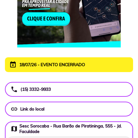
event_busy
18/07/26 - EVENTO ENCERRADO
call
(15) 3332-9933
link
Link do local
Sesc Sorocaba - Rua Barão de Piratininga, 555 - Jd.
map
Faculdade