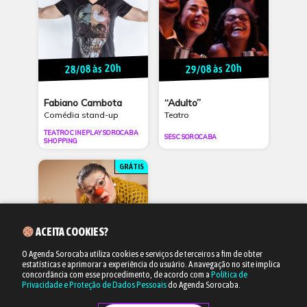
28/08 às 20h
29/08 às 20h
Fabiano Cambota
“Adulto”
Comédia stand-up
Teatro
TEATRO CINEPLAY SOROCABA
SESC SOROCABA
SHOPPING
GRÁTIS
ACEITA COOKIES?
O Agenda Sorocaba utiliza cookies e serviços de terceiros a fim de obter
estatísticas e aprimorar a experiência do usuário.
A navegação no site implica
30/08 às 15h
concordância com esse procedimento, de acordo com a
Política de
Privacidade e Proteção de Dados Pessoais
do Agenda Sorocaba.
“O Caso do Bolinho”