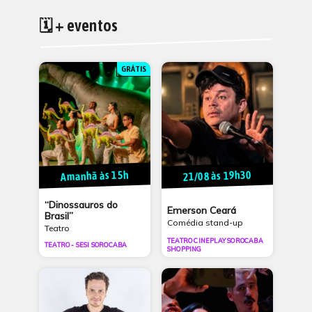
🗓 + eventos
GRÁTIS
21/08 às 19h30
Amanhã às 15h
“Dinossauros do
Emerson Ceará
Brasil”
Comédia stand-up
Teatro
TEATRO CINEPLAY SOROCABA
TEATRO - SESI SOROCABA
SHOPPING