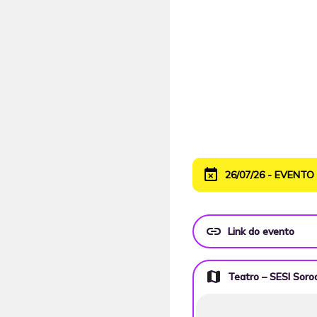
event_busy
26/07/26 - EVENT
link
Link do evento
map
Teatro – SESI Soro