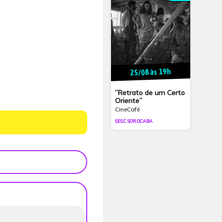
25/08 às 19h
”Retrato de um Certo
Oriente”
CineCafé
SESC SOROCABA