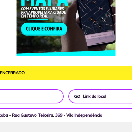
O ENCERRADO
link
Link do local
caba - Rua Gustavo Teixeira, 369 - Vila Independência