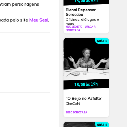
15/08 às 09h
ontram personagens
Bienal Repensar
Sorocaba
pada pelo site
Meu Sesi
.
Oficinas, diálogos e
mais
NÚCLEO ETC - UFSCAR
SOROCABA
GRÁTIS
18/08 às 19h
”O Beijo no Asfalto”
CineCafé
SESC SOROCABA
GRÁTIS