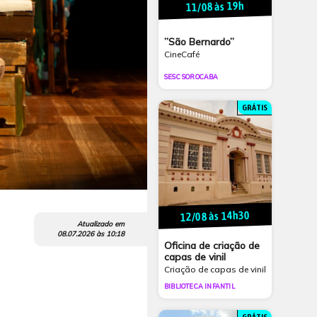
11/08 às 19h
”São Bernardo”
CineCafé
SESC SOROCABA
GRÁTIS
12/08 às 14h30
Atualizado em
08.07.2026
às
10:18
Oficina de criação de
capas de vinil
Criação de capas de vinil
BIBLIOTECA INFANTIL