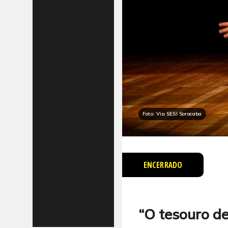
Foto: Via SESI Sorocaba
ENCERRADO
“O tesouro d