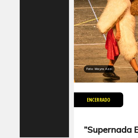
Foto: Mayra Azzi
ENCERRADO
”Supernada 