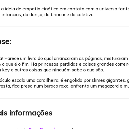
a ideia de empatia cinética em contato com o universo fantá
nfâncias, da dança, do brincar e do coletivo.
pse:
a! Parece um livro do qual arrancaram as páginas, misturaram
 o que é o fim. Há princesas perdidas e coisas grandes corre
key e outras coisas que ninguém sabe o que são.
áculo escala uma cordilheira, é engolido por slimes gigantes
oresta, fica preso num buraco roxo, enfrenta um megazord e mu
ais informações