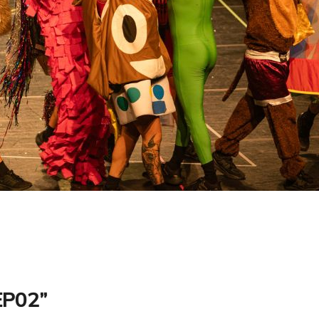
EP02”