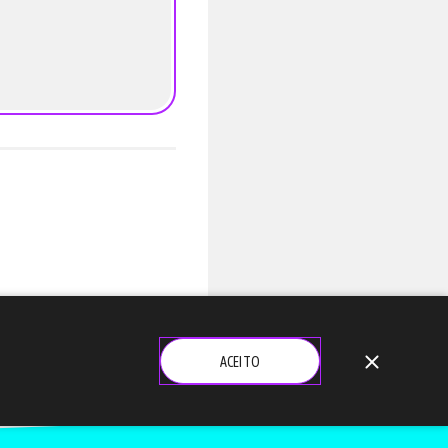
close
ACEITO