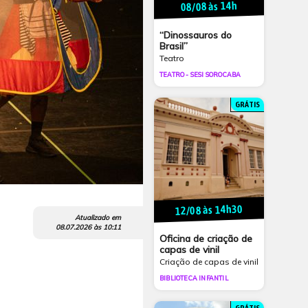
08/08 às 14h
“Dinossauros do
Brasil”
Teatro
TEATRO - SESI SOROCABA
GRÁTIS
12/08 às 14h30
Atualizado em
08.07.2026
às
10:11
Oficina de criação de
capas de vinil
Criação de capas de vinil
BIBLIOTECA INFANTIL