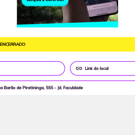
O ENCERRADO
link
Link do local
 Barão de Piratininga, 555 - Jd. Faculdade