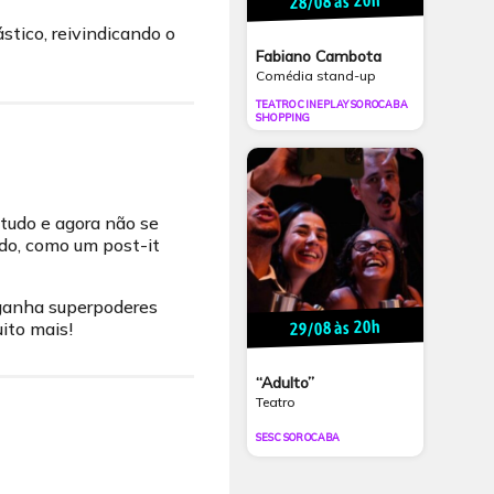
28/08 às 20h
stico, reivindicando o
Fabiano Cambota
Comédia stand-up
TEATRO CINEPLAY SOROCABA
SHOPPING
 tudo e agora não se
ndo, como um post-it
, ganha superpoderes
29/08 às 20h
ito mais!
“Adulto”
Teatro
SESC SOROCABA