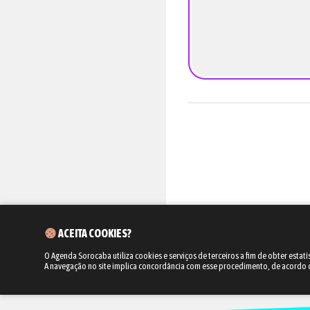
ACEITA COOKIES?
O Agenda Sorocaba utiliza cookies e serviços de terceiros a fim de obter estatí
A navegação no site implica concordância com esse procedimento, de acordo