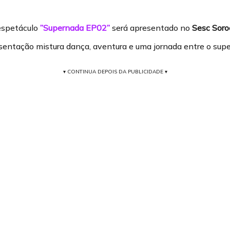
 espetáculo
”
Supernada EP02”
será apresentado no
Sesc Sor
esentação mistura dança, aventura e uma jornada entre o supe
▾ CONTINUA DEPOIS DA PUBLICIDADE ▾