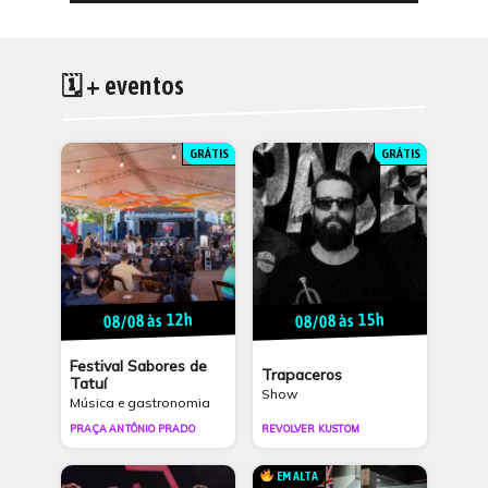
🗓 + eventos
GRÁTIS
GRÁTIS
08/08 às 12h
08/08 às 15h
Festival Sabores de
Trapaceros
Tatuí
Show
Música e gastronomia
PRAÇA ANTÔNIO PRADO
REVOLVER KUSTOM
EM ALTA