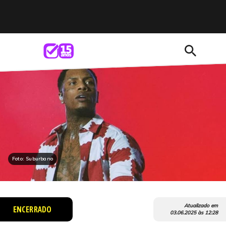
search
Foto: Suburbano
Atualizado em
ENCERRADO
03.06.2025
às
12:28