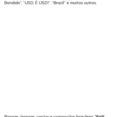
Bandido”, “USD, É USD!”, “Brazil” e muitos outros.
Rapper, trapper, cantor e compositor brasileiro,
Yunk