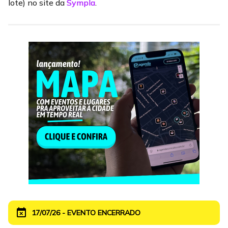
lote) no site da
Sympla
.
event_busy
17/07/26 - EVENTO ENCERRADO