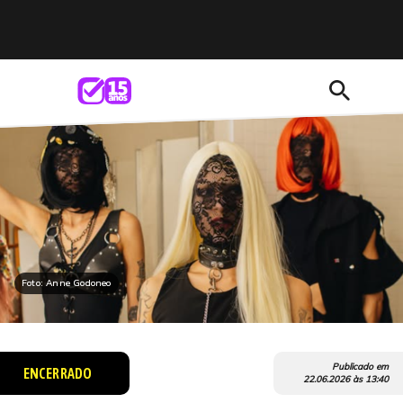
search
Foto: Anne Godoneo
Publicado em
ENCERRADO
22.06.2026
às
13:40