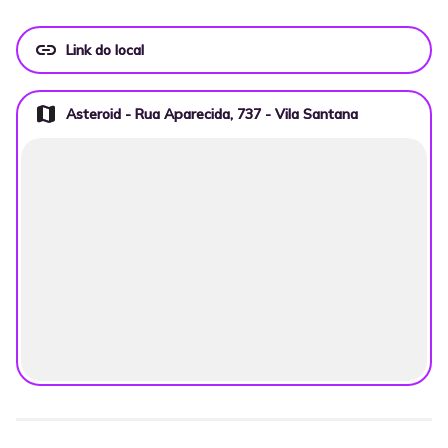
link
Link do local
map
Asteroid - Rua Aparecida, 737 - Vila Santana