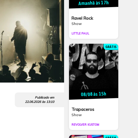
Amanhã às 17h
Ravel Rock
Show
LITTLE PAUL
GRÁTIS
08/08 às 15h
Publicado em
22.06.2026
às
13:10
Trapaceros
Show
REVOLVER KUSTOM