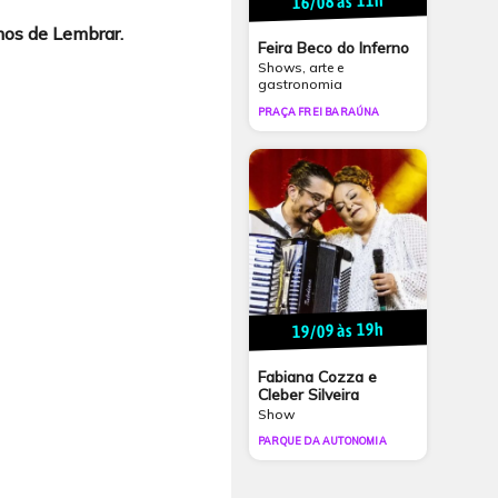
16/08 às 11h
os de Lembrar.
Feira Beco do Inferno
Shows, arte e
gastronomia
PRAÇA FREI BARAÚNA
19/09 às 19h
Fabiana Cozza e
Cleber Silveira
Show
PARQUE DA AUTONOMIA