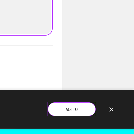
close
ACEITO