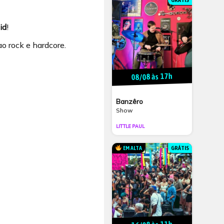
GRÁTIS
id
!
 rock e hardcore.
08/08 às 17h
Banzêro
Show
LITTLE PAUL
EM ALTA
GRÁTIS