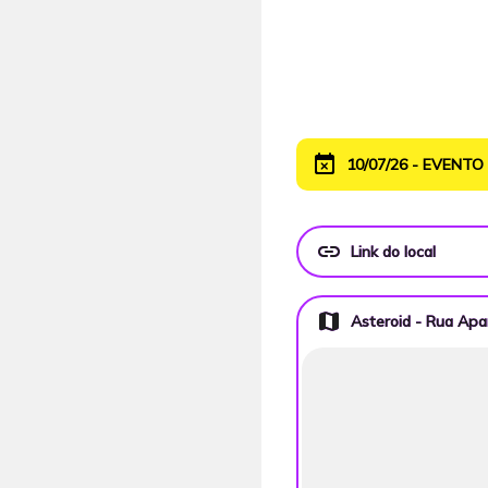
event_busy
10/07/26 - EVENT
link
Link do local
map
Asteroid - Rua Apa