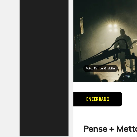
Foto: Felipe Giubilei
ENCERRADO
Pense + Mett