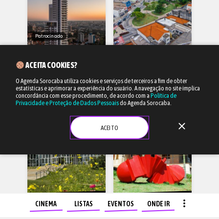
Patrocinado
Notícias
Notícias
ACEITA COOKIES?
Um planeta de vantagens:
Confira como ficam os
Construtora Planeta
serviços públicos
O Agenda Sorocaba utiliza cookies e serviços de terceiros a fim de obter
completa 28 anos com
municipais no feriado de
estatísticas e aprimorar a experiência do usuário.
A navegação no site implica
uma campanha inédita
quinta-feira (09/07)
concordância com esse procedimento, de acordo com a
Política de
Privacidade e Proteção de Dados Pessoais
do Agenda Sorocaba.
13/07/26
07/07/26
close
ACEITO
Notícias
Notícias
more_vert
CINEMA
LISTAS
EVENTOS
ONDE IR
ANUNCIE
Zoológico, Jardim Botânico
Confira os resultado dos