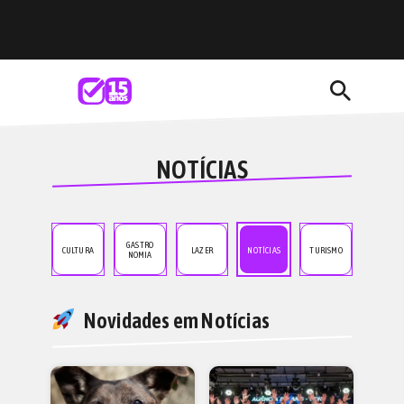
search
NOTÍCIAS
GASTRO
CULTURA
LAZER
NOTÍCIAS
TURISMO
NOMIA
Novidades em Notícias