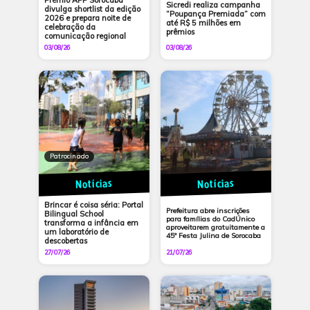
Prêmio APP Sorocaba
Sicredi realiza campanha
divulga shortlist da edição
“Poupança Premiada” com
2026 e prepara noite de
até R$ 5 milhões em
celebração da
prêmios
comunicação regional
03/08/26
03/08/26
Patrocinado
Notícias
Notícias
Brincar é coisa séria: Portal
Prefeitura abre inscrições
Bilingual School
para famílias do CadÚnico
transforma a infância em
aproveitarem gratuitamente a
um laboratório de
45ª Festa Julina de Sorocaba
descobertas
27/07/26
21/07/26