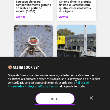
Sorocaba oferecerá
Cinema drive-in gratuito
compartilhamento gratuito
retorna a Sorocaba com
de skates a partir de
quatro sessões no Parque
sábado (01/08)
das Águas
30/07/26
29/07/26
Lazer
Lazer
ACEITA COOKIES?
Festa Julina de Sorocaba
Passeios do Trem dos
O Agenda Sorocaba utiliza cookies e serviços de terceiros a fim de obter
tem entrada gratuita e
Operários no sábado
estatísticas e aprimorar a experiência do usuário.
A navegação no site implica
ação inclusiva para
(25/07) têm ingressos
pessoas com TEA na
concordância com esse procedimento, de acordo com a
Política de
extras
quinta-feira (30/07)
Privacidade e Proteção de Dados Pessoais
do Agenda Sorocaba.
28/07/26
24/07/26
close
ACEITO