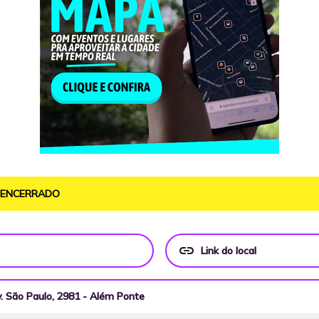
O ENCERRADO
link
Link do local
. São Paulo, 2981 - Além Ponte