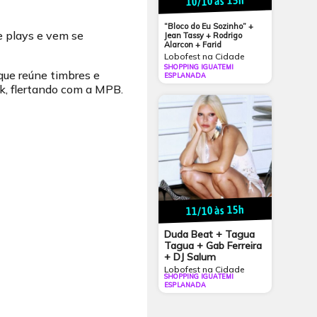
10/10 às 15h
“Bloco do Eu Sozinho” +
e plays e vem se
Jean Tassy + Rodrigo
Alarcon + Farid
Lobofest na Cidade
SHOPPING IGUATEMI
que reúne timbres e
ESPLANADA
nk, flertando com a MPB.
11/10 às 15h
Duda Beat + Tagua
Tagua + Gab Ferreira
+ DJ Salum
Lobofest na Cidade
SHOPPING IGUATEMI
ESPLANADA