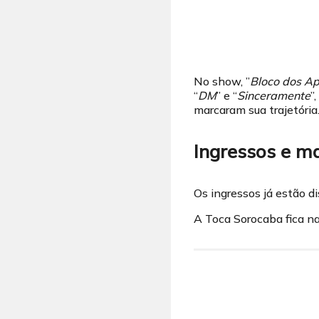
No show, ”
Bloco dos A
“
DM
” e “
Sinceramente
”
marcaram sua trajetória
Ingressos e ma
Os ingressos já estão d
A Toca Sorocaba fica n