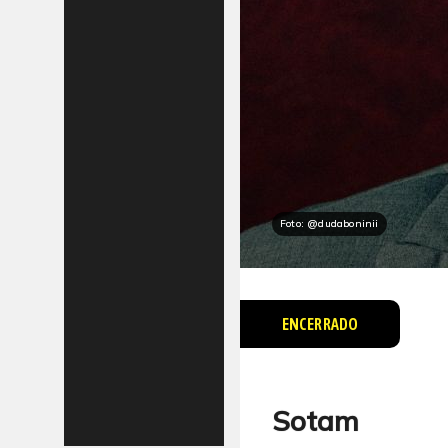
Foto: @dudaboninii
ENCERRADO
Sotam