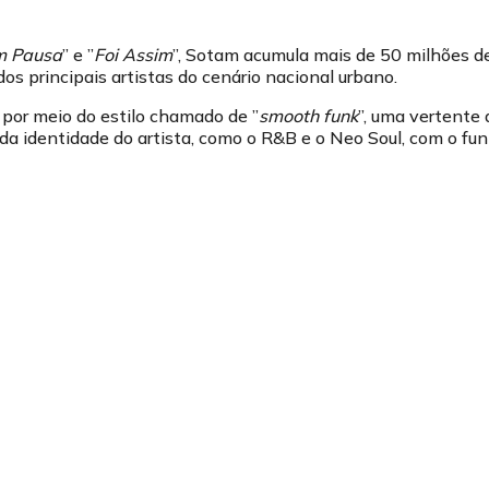
m Pausa
” e ”
Foi Assim
”, Sotam acumula mais de 50 milhões d
s principais artistas do cenário nacional urbano.
u por meio do estilo chamado de ”
smooth funk
”, uma vertente 
da identidade do artista, como o R&B e o Neo Soul, com o fu