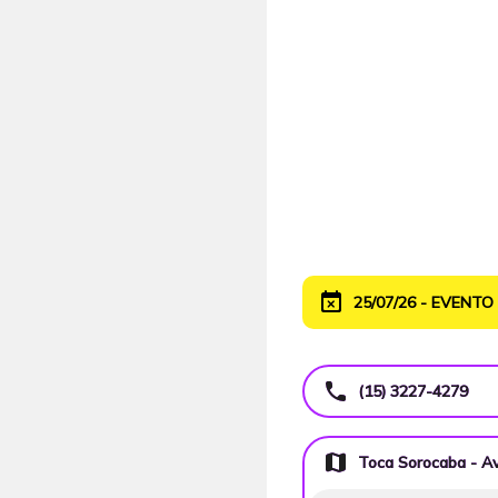
event_busy
25/07/26 - EVENT
call
(15) 3227-4279
map
Toca Sorocaba - Av