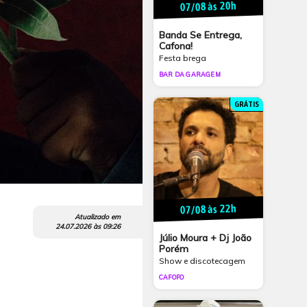
07/08 às 20h
Banda Se Entrega,
Cafona!
Festa brega
BAR DA GARAGEM
GRÁTIS
07/08 às 22h
Atualizado em
24.07.2026
às
09:26
Júlio Moura + Dj João
Porém
Show e discotecagem
CAFOFO