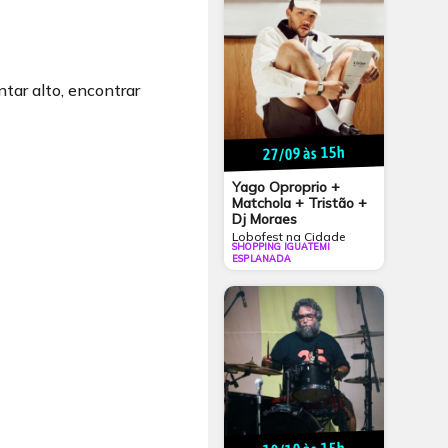
ntar alto, encontrar
27/09 às 15h
Yago Oproprio +
Matchola + Tristão +
Dj Moraes
Lobofest na Cidade
SHOPPING IGUATEMI
ESPLANADA