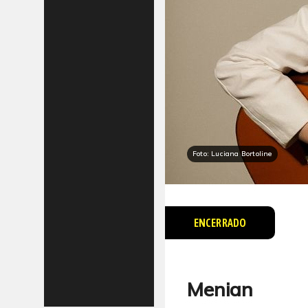
Foto: Luciana Bortoline
ENCERRADO
Menian