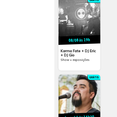
GRÁTIS
08/08 às 19h
Karma Fate + DJ Eric
+ DJ Gio
Show + exposições
GRÁTIS