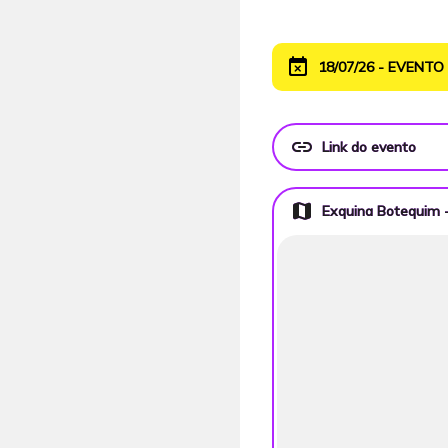
event_busy
18/07/26 - EVENT
link
Link do evento
map
Exquina Botequim -