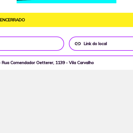
O ENCERRADO
link
Link do local
 Rua Comendador Oetterer, 1139 - Vila Carvalho