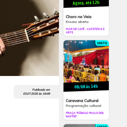
Agora, até 12h
Choro na Veia
Ensaio aberto
FLOR DE CAFÉ - CAFETERIA E
ARTE
GRÁTIS
08/08 às 14h
Publicado em
03.07.2026
às
16:49
Caravana Cultural
Programação cultural
PRAÇA “RÔMULO PAULO DOS
SANTOS”