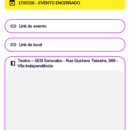
event_busy
17/07/26 - EVENTO ENCERRADO
link
Link do evento
link
Link do local
Teatro – SESI Sorocaba - Rua Gustavo Teixeira, 369 -
map
Vila Independência