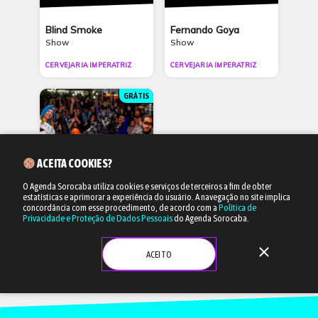
Blind Smoke
Fernando Goya
Show
Show
CERVEJARIA IMPERATRIZ
CERVEJARIA IMPERATRIZ
GRÁTIS
ACEITA COOKIES?
O Agenda Sorocaba utiliza cookies e serviços de terceiros a fim de obter
estatísticas e aprimorar a experiência do usuário.
A navegação no site implica
14/08 às 17h
concordância com esse procedimento, de acordo com a
Política de
Privacidade e Proteção de Dados Pessoais
do Agenda Sorocaba.
Geek Festival Asiático
close
Música e gastronomia
ACEITO
PRAÇA DA AMIZADE