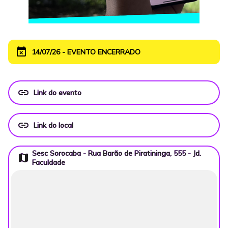
event_busy
14/07/26 - EVENTO ENCERRADO
link
Link do evento
link
Link do local
Sesc Sorocaba - Rua Barão de Piratininga, 555 - Jd.
map
Faculdade