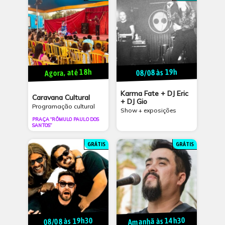
Agora, até 18h
08/08 às 19h
Karma Fate + DJ Eric
Caravana Cultural
+ DJ Gio
Programação cultural
Show + exposições
PRAÇA “RÔMULO PAULO DOS
SANTOS”
GRÁTIS
GRÁTIS
Amanhã às 14h30
08/08 às 19h30