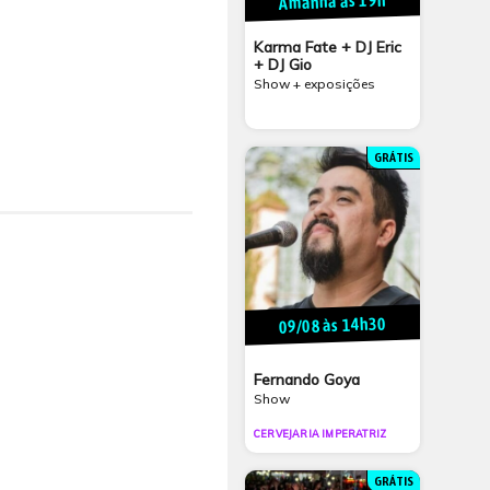
Amanhã às 19h
Karma Fate + DJ Eric
+ DJ Gio
Show + exposições
GRÁTIS
09/08 às 14h30
Fernando Goya
Show
CERVEJARIA IMPERATRIZ
GRÁTIS