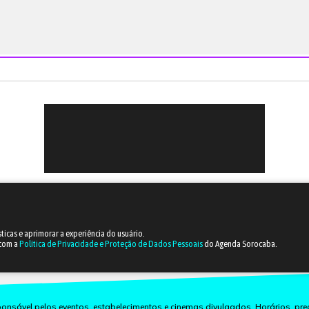
sticas e aprimorar a experiência do usuário.
 com a
Política de Privacidade e Proteção de Dados Pessoais
do Agenda Sorocaba.
nsável pelos eventos, estabelecimentos e cinemas divulgados. Horários, pre