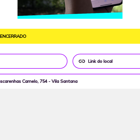
O ENCERRADO
link
Link do local
Mascarenhas Camelo, 754 - Vila Santana