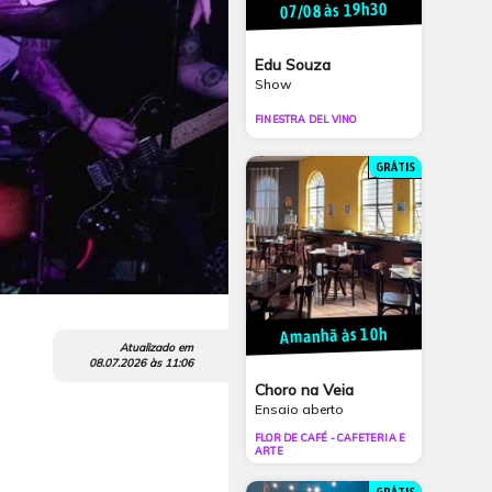
07/08 às 19h30
Edu Souza
Show
FINESTRA DEL VINO
GRÁTIS
Amanhã às 10h
Atualizado em
08.07.2026
às
11:06
Choro na Veia
Ensaio aberto
FLOR DE CAFÉ - CAFETERIA E
ARTE