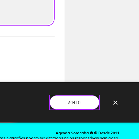
close
ACEITO
Agenda Sorocaba ® © Desde 2011
ços e atrações podem ser alterados pelos responsáveis sem aviso.