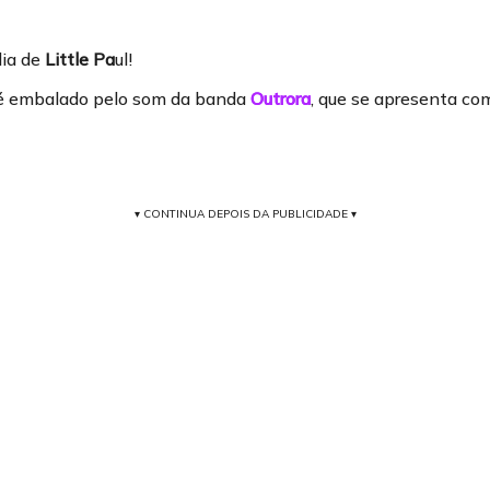
dia de
Little Pa
ul!
ê é embalado pelo som da banda
Outrora
, que se apresenta co
▾ CONTINUA DEPOIS DA PUBLICIDADE ▾