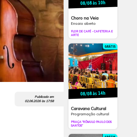
08/08 às 10h
Choro na Veia
Ensaio aberto
FLOR DE CAFÉ - CAFETERIA E
ARTE
GRÁTIS
08/08 às 14h
Publicado em
02.06.2026
às
17:58
Caravana Cultural
Programação cultural
PRAÇA “RÔMULO PAULO DOS
SANTOS”