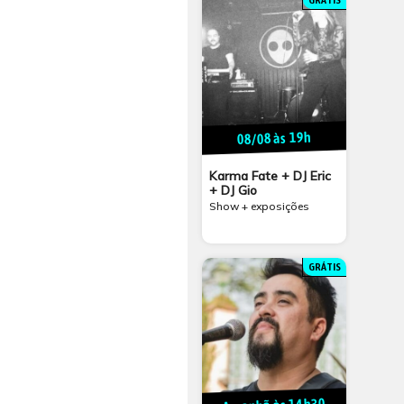
GRÁTIS
08/08 às 19h
Karma Fate + DJ Eric
+ DJ Gio
Show + exposições
GRÁTIS