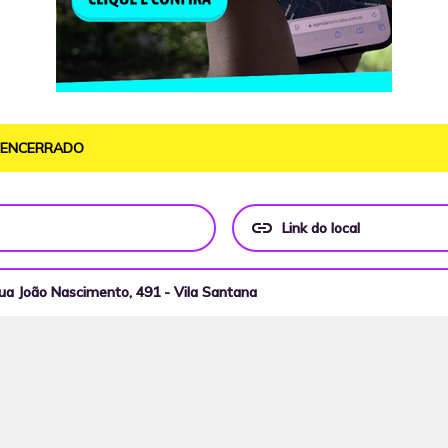
O ENCERRADO
link
Link do local
ua João Nascimento, 491 - Vila Santana