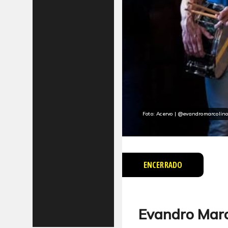
Foto: Acervo | @evandromarcolin
ENCERRADO
Evandro Marc