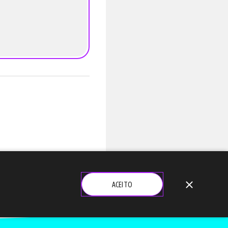
close
ACEITO