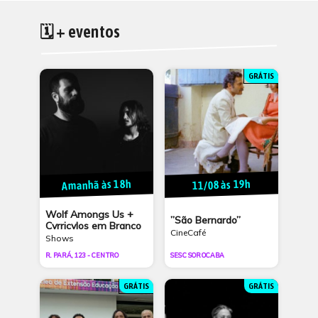
🗓 + eventos
GRÁTIS
Amanhã às 18h
11/08 às 19h
Wolf Amongs Us +
”São Bernardo”
Cvrricvlos em Branco
CineCafé
Shows
R. PARÁ, 123 - CENTRO
SESC SOROCABA
GRÁTIS
GRÁTIS