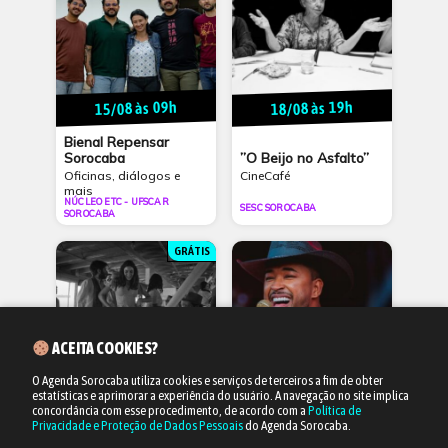
15/08 às 09h
18/08 às 19h
Bienal Repensar
”O Beijo no Asfalto”
Sorocaba
CineCafé
Oficinas, diálogos e
mais
NÚCLEO ETC - UFSCAR
SESC SOROCABA
SOROCABA
GRÁTIS
ACEITA COOKIES?
O Agenda Sorocaba utiliza cookies e serviços de terceiros a fim de obter
estatísticas e aprimorar a experiência do usuário.
A navegação no site implica
25/08 às 19h
11/10 às 20h
concordância com esse procedimento, de acordo com a
Política de
Privacidade e Proteção de Dados Pessoais
do Agenda Sorocaba.
”Retrato de um Certo