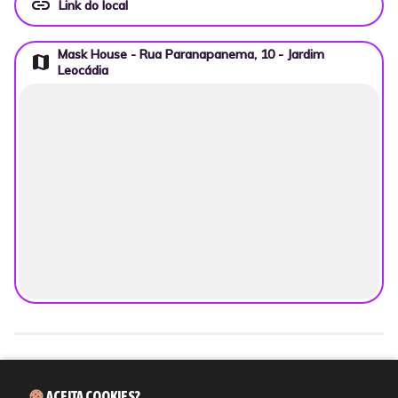
link
Link do local
Mask House - Rua Paranapanema, 10 - Jardim
map
Leocádia
ACEITA COOKIES?