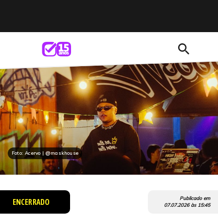
search
Foto: Acervo | @maskhouse
Publicado em
ENCERRADO
07.07.2026
às
15:45