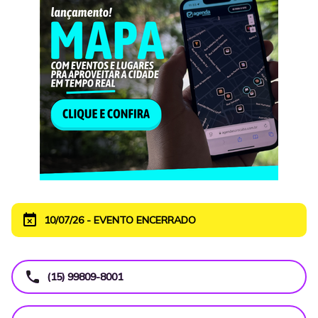
event_busy
10/07/26 - EVENTO ENCERRADO
call
(15) 99809-8001