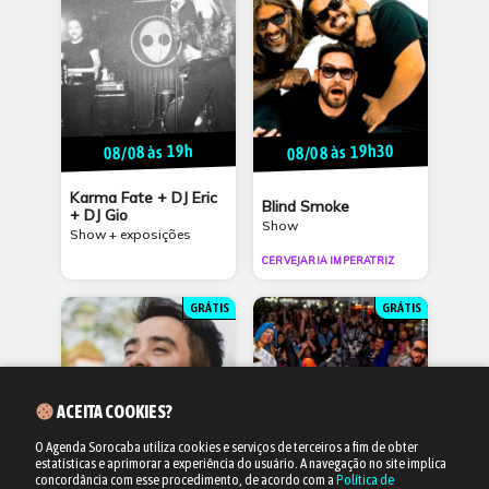
08/08 às 19h30
08/08 às 19h
Karma Fate + DJ Eric
Blind Smoke
+ DJ Gio
Show
Show + exposições
CERVEJARIA IMPERATRIZ
GRÁTIS
GRÁTIS
ACEITA COOKIES?
O Agenda Sorocaba utiliza cookies e serviços de terceiros a fim de obter
estatísticas e aprimorar a experiência do usuário.
A navegação no site implica
Amanhã às 14h30
14/08 às 17h
concordância com esse procedimento, de acordo com a
Política de