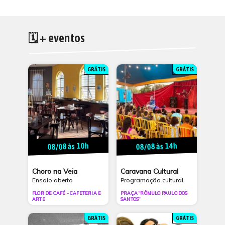
🗓 + eventos
GRÁTIS
GRÁTIS
08/08 às 10h
08/08 às 14h
Choro na Veia
Caravana Cultural
Ensaio aberto
Programação cultural
FLOR DE CAFÉ - CAFETERIA E
PRAÇA “RÔMULO PAULO DOS
ARTE
SANTOS”
GRÁTIS
GRÁTIS