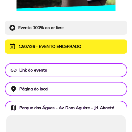
stars
Evento 100% ao ar livre
event_busy
12/07/26 - EVENTO ENCERRADO
link
Link do evento
place
Página do local
map
Parque das Águas - Av. Dom Aguirre - Jd. Abaeté