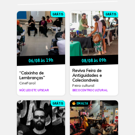
GRÁTIS
GRÁTIS
06/08 às 19h
08/08 às 09h
Reviva Feira de
“Caixinha de
Antiguidades e
Lembranças”
Colecionáveis
CineFarol
Feira cultural
NÚCLEO ETC UFSCAR
BECO CENTRO CULTURAL
GRÁTIS
EM ALTA