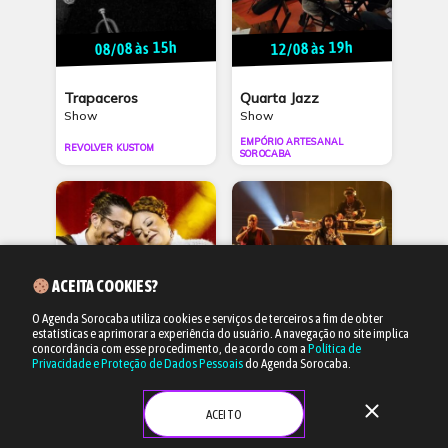
08/08 às 15h
12/08 às 19h
Trapaceros
Quarta Jazz
Show
Show
EMPÓRIO ARTESANAL
REVOLVER KUSTOM
SOROCABA
ACEITA COOKIES?
O Agenda Sorocaba utiliza cookies e serviços de terceiros a fim de obter
estatísticas e aprimorar a experiência do usuário.
A navegação no site implica
19/09 às 19h
17/10 às 20h
concordância com esse procedimento, de acordo com a
Política de
Privacidade e Proteção de Dados Pessoais
do Agenda Sorocaba.
Fabiana Cozza e
SNJ
Cleber Silveira
close
Show
ACEITO
Show
PARQUE DA AUTONOMIA
TOCA SOROCABA