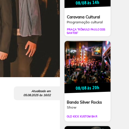
08/08 às 14h
Caravana Cultural
Programação cultural
PRAÇA “RÔMULO PAULO DOS
SANTOS”
08/08 às 20h
Atualizado em
05.08.2025
às
16:02
Banda Silver Rocks
Show
OLD KICK KUSTOM BAR