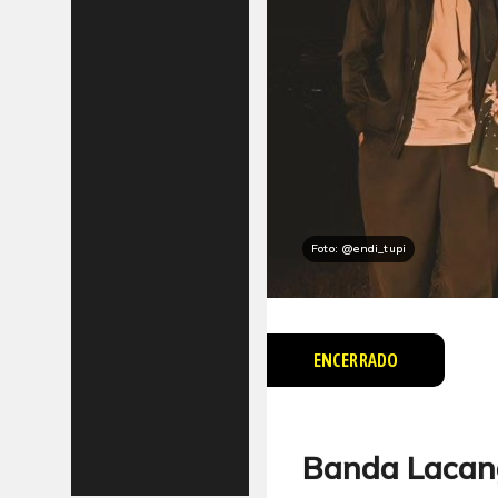
Foto: @endi_tupi
ENCERRADO
Banda Lacang