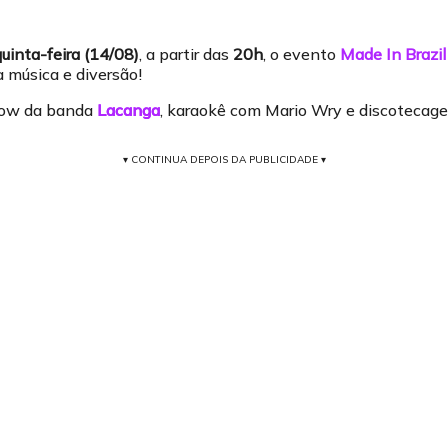
quinta-feira (14/08)
, a partir das
20h
, o evento
Made In Brazil
a música e diversão!
how da banda
Lacanga
, karaokê com Mario Wry e discotecag
▾ CONTINUA DEPOIS DA PUBLICIDADE ▾