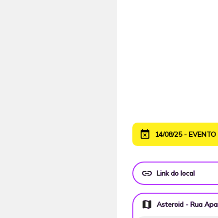
event_busy
14/08/25 - EVENT
link
Link do local
map
Asteroid - Rua Apa