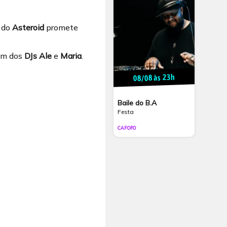
do
Asteroid
promete
em dos
DJs Ale
e
Maria
.
08/08 às 23h
Baile do B.A
Festa
CAFOFO