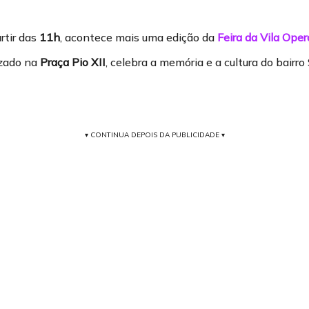
artir das
11h
, acontece mais uma edição da
Feira da Vila Oper
izado na
Praça Pio XII
, celebra a memória e a cultura do bairr
▾ CONTINUA DEPOIS DA PUBLICIDADE ▾