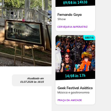
09/08 às 14h30
Fernando Goya
Show
CERVEJARIA IMPERATRIZ
GRÁTIS
14/08 às 17h
Atualizado em
01.07.2026
às
16:15
Geek Festival Asiático
Música e gastronomia
PRAÇA DA AMIZADE