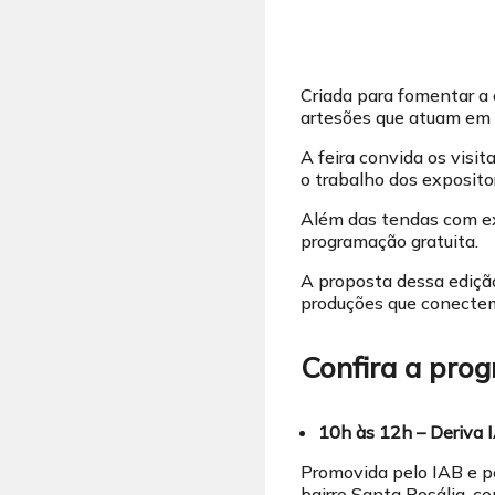
Criada para fomentar a c
artesões que atuam em d
A feira convida os vis
o trabalho dos exposito
Além das tendas com ex
programação gratuita.
A proposta dessa edição 
produções que conectem
Confira a pro
10h às 12h – Deriva 
Promovida pelo IAB e p
bairro Santa Rosália, c