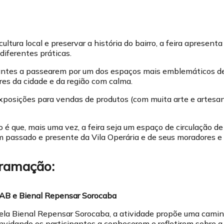
ultura local e preservar a história do bairro, a feira apresenta
iferentes práticas.
itantes a passearem por um dos espaços mais emblemáticos 
res da cidade e da região com calma.
posições para vendas de produtos (com muita arte e artesa
é que, mais uma vez, a feira seja um espaço de circulação de 
 passado e presente da Vila Operária e de seus moradores e 
gramação:
IAB e Bienal Repensar Sorocaba
ela Bienal Repensar Sorocaba, a atividade propõe uma camin
onvidando os participantes a conhecerem e refletirem sobre a