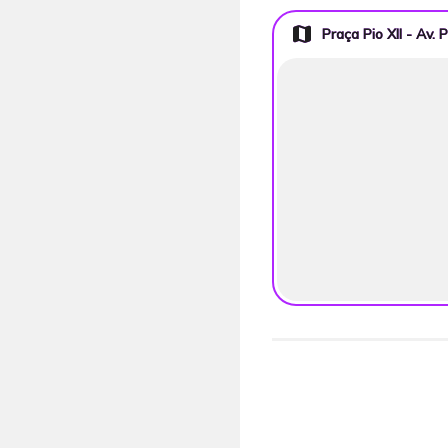
map
Praça Pio XII - Av. P