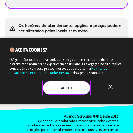
Os horários de atendimento, opções e preços podem
warning_amber
ser alterados pelos locais sem aviso
ACEITA COOKIES?
O Agenda Sorocaba utiliza cookies e serviços de terceiros a fim de obter
estatísticas e aprimorar a experiência do usuário.
A navegação no site implica
concordância com esse procedimento, de acordo com a
Política de
Privacidade e Proteção de Dados Pessoais
do Agenda Sorocaba.
close
ACEITO
Agenda Sorocaba ® © Desde 2011
O Agenda Sorocaba não é responsável pelos eventos,
estabelecimentos e cinemas divulgados. Horários, preços e
atrações podem ser alterados pelos responsáveis sem aviso.