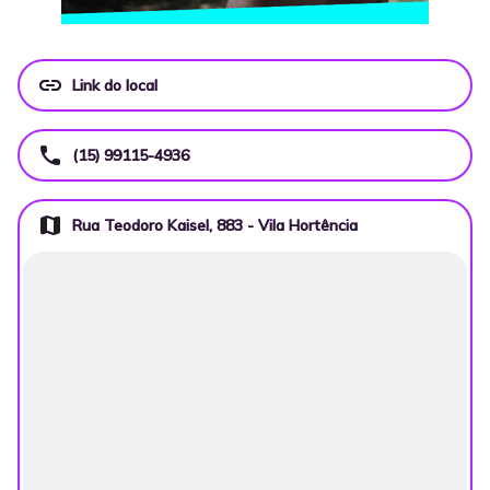
link
Link do local
call
(15) 99115-4936
map
Rua Teodoro Kaisel, 883 - Vila Hortência