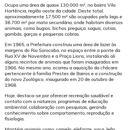
Ocupa uma área de quase 130.000 m², no bairro Vila
Hortência, região oeste da cidade. Deste total,
aproximadamente 17.500 m² são ocupados pelo lago e
38.700 m² por mata secundária, onde habitam diversos
animais, como bugios, bichos preguiça, saguis, cutias,
gambás, garças e pequenas cobras.
Em 1965, a Prefeitura construiu uma área de lazer às
margens do Rio Sorocaba, no espaço entre a ponte da
Rua XV de Novembro e a Praça Lions, instalando ali
alguns recintos de animais que foram inaugurados em
1966. No mesmo ano, ocorreu a aquisição da chácara
pertencente à família Prestes de Barros e a construção
do novo Zoológico, inaugurado em 20 de outubro de
1968.
Hoje, destaca-se por oferecer recreação saudável e
contato com a natureza, programas de educação
ambiental, colaboração com pesquisas, gerando
conhecimento sobre comportamento, reprodução e
fisiologia.
Mantém animais como: camelo, elefante, onça, leão,