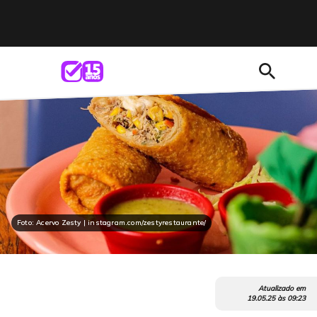
search
Foto: Acervo Zesty | instagram.com/zestyrestaurante/
Atualizado em
19.05.25
às
09:23