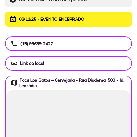
event_busy
08/11/25 - EVENTO ENCERRADO
call
(15) 99639-2427
link
Link do local
Toca Los Gatos – Cervejaria - Rua Diadema, 500 - Jd.
map
Leocádia