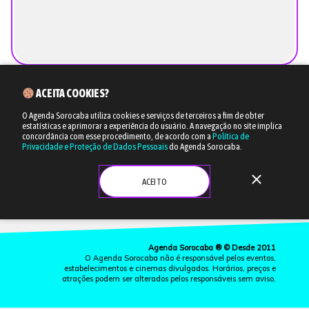
ACEITA COOKIES?
O Agenda Sorocaba utiliza cookies e serviços de terceiros a fim de obter
estatísticas e aprimorar a experiência do usuário.
A navegação no site implica
concordância com esse procedimento, de acordo com a
Política de
Privacidade e Proteção de Dados Pessoais
do Agenda Sorocaba.
close
ACEITO
Agenda Sorocaba ® © Desde 2011
O Agenda Sorocaba não é responsável pelos eventos,
estabelecimentos e cinemas divulgados. Horários, preços e
atrações podem ser alterados pelos responsáveis sem aviso.
more_vert
CINEMA
LISTAS
EVENTOS
ONDE IR
ANUNCIE