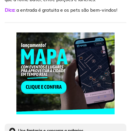
Dica:
a entrada é gratuita e os pets são bem-vindos!
stars
Use fantasia e concorra a prêmios