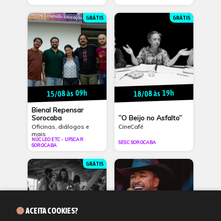
GRÁTIS
GRÁTIS
15/08 às 09h
18/08 às 19h
Bienal Repensar
”O Beijo no Asfalto”
Sorocaba
CineCafé
Oficinas, diálogos e
mais
NÚCLEO ETC - UFSCAR
SESC SOROCABA
SOROCABA
GRÁTIS
ACEITA COOKIES?