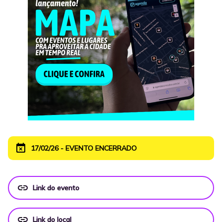
event_busy
17/02/26 - EVENTO ENCERRADO
link
Link do evento
link
Link do local