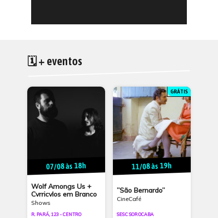
🗓 + eventos
GRÁTIS
07/08 às 18h
11/08 às 19h
Wolf Amongs Us +
”São Bernardo”
Cvrricvlos em Branco
CineCafé
Shows
R. PARÁ, 123 - CENTRO
SESC SOROCABA