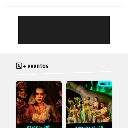
🗓 + eventos
GRÁTIS
Amanhã às 14h
07/08 às 20h