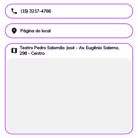
call
(15) 3217-4766
place
Página do local
Teatro Pedro Salomão José - Av. Eugênio Salerno,
map
298 - Centro