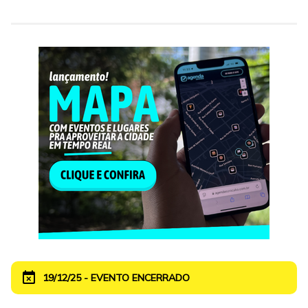
event_busy
19/12/25 - EVENTO ENCERRADO