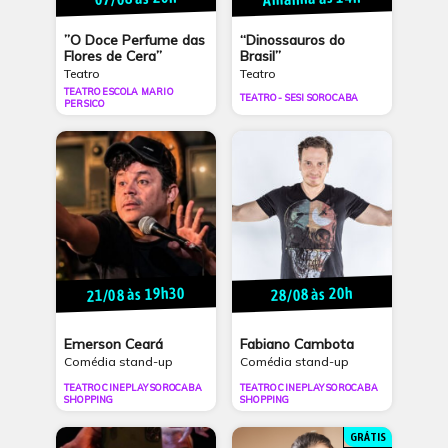
”O Doce Perfume das
“Dinossauros do
Flores de Cera”
Brasil”
Teatro
Teatro
TEATRO ESCOLA MARIO
TEATRO - SESI SOROCABA
PERSICO
21/08 às 19h30
28/08 às 20h
Emerson Ceará
Fabiano Cambota
Comédia stand-up
Comédia stand-up
TEATRO CINEPLAY SOROCABA
TEATRO CINEPLAY SOROCABA
SHOPPING
SHOPPING
GRÁTIS