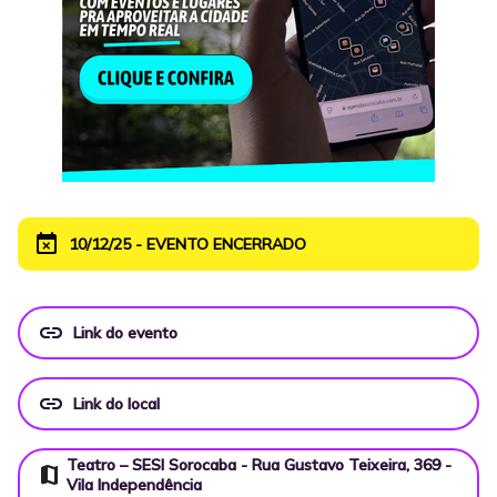
event_busy
10/12/25 - EVENTO ENCERRADO
link
Link do evento
link
Link do local
Teatro – SESI Sorocaba - Rua Gustavo Teixeira, 369 -
map
Vila Independência