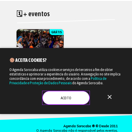
🗓 + eventos
GRÁTIS
ACEITA COOKIES?
O Agenda Sorocaba utiliza cookies e serviços de terceiros a fim de obter
estatísticas e aprimorar a experiência do usuário.
A navegação no site implica
14/08 às 17h
concordância com esse procedimento, de acordo com a
Política de
Privacidade e Proteção de Dados Pessoais
do Agenda Sorocaba.
Geek Festival Asiático
close
Música e gastronomia
ACEITO
PRAÇA DA AMIZADE
Agenda Sorocaba ® © Desde 2011
O Agenda Sorocaba não é responsável pelos eventos,