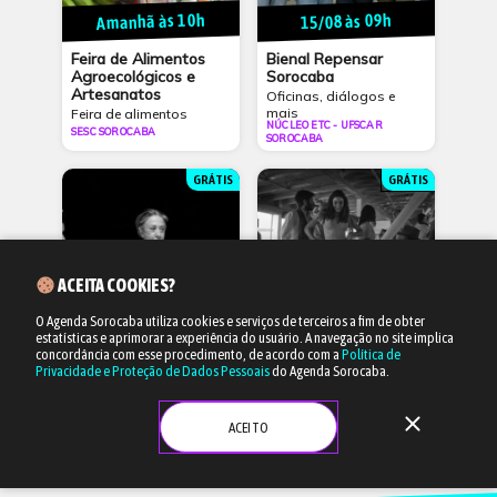
Amanhã às 10h
15/08 às 09h
Feira de Alimentos
Bienal Repensar
Agroecológicos e
Sorocaba
Artesanatos
Oficinas, diálogos e
mais
Feira de alimentos
NÚCLEO ETC - UFSCAR
SESC SOROCABA
SOROCABA
GRÁTIS
GRÁTIS
ACEITA COOKIES?
O Agenda Sorocaba utiliza cookies e serviços de terceiros a fim de obter
estatísticas e aprimorar a experiência do usuário.
A navegação no site implica
18/08 às 19h
25/08 às 19h
concordância com esse procedimento, de acordo com a
Política de
Privacidade e Proteção de Dados Pessoais
do Agenda Sorocaba.
”Retrato de um Certo
”O Beijo no Asfalto”
Oriente”
close
CineCafé
ACEITO
CineCafé
SESC SOROCABA
SESC SOROCABA