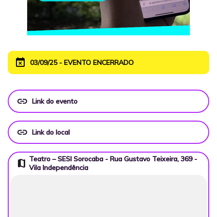
event_busy
03/09/25 - EVENTO ENCERRADO
link
Link do evento
link
Link do local
Teatro – SESI Sorocaba - Rua Gustavo Teixeira, 369 -
map
Vila Independência