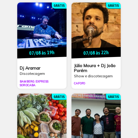
GRÁTIS
GRÁTIS
07/08 às 19h
07/08 às 22h
Júlio Moura + Dj João
Dj Aramar
Porém
Discotecagem
Show e discotecagem
BAMBERG EXPRESS
CAFOFO
SOROCABA
GRÁTIS
GRÁTIS