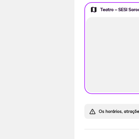
map
Teatro – SESI Soro
warning_amber
Os horários, atraçõ