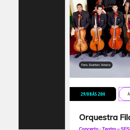
Foto: Everton Amaro
29/08 ÀS 20H
A
Orquestra Fi
Concerto ∙ Teatro – SES