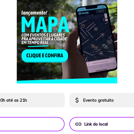
attach_money
20h até as 21h
Evento gratuito
link
Link do local