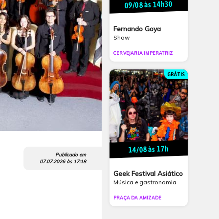
09/08 às 14h30
Fernando Goya
Show
CERVEJARIA IMPERATRIZ
GRÁTIS
14/08 às 17h
Publicado em
07.07.2026
às
17:18
Geek Festival Asiático
Música e gastronomia
PRAÇA DA AMIZADE