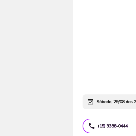
event_available
Sábado, 29/08 das 
call
(15) 3388-0444