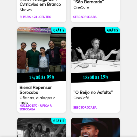
”São Bernardo”
Cvrricvlos em Branco
CineCafé
Shows
R. PARÁ, 123 - CENTRO
SESC SOROCABA
GRÁTIS
GRÁTIS
15/08 às 09h
18/08 às 19h
Bienal Repensar
”O Beijo no Asfalto”
Sorocaba
CineCafé
Oficinas, diálogos e
mais
NÚCLEO ETC - UFSCAR
SESC SOROCABA
SOROCABA
GRÁTIS