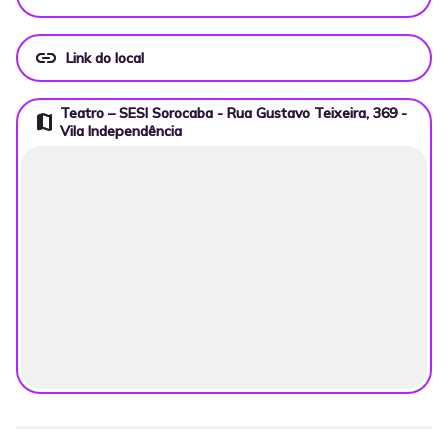
link
Link do local
Teatro – SESI Sorocaba - Rua Gustavo Teixeira, 369 -
map
Vila Independência