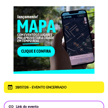
event_busy
18/07/26 - EVENTO ENCERRADO
link
Link do evento