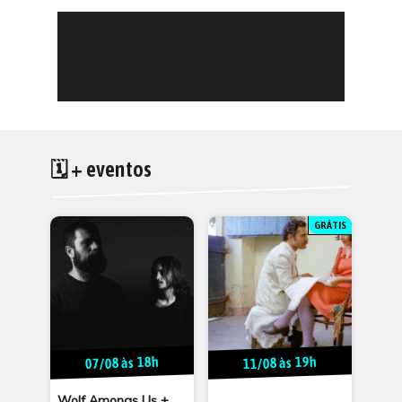
🗓 + eventos
GRÁTIS
07/08 às 18h
11/08 às 19h
Wolf Amongs Us +