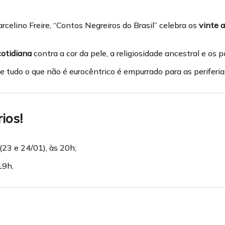
celino Freire, “Contos Negreiros do Brasil” celebra os
vinte 
cotidiana
contra a cor da pele, a religiosidade ancestral e os p
e tudo o que não é eurocêntrico é empurrado para as periferi
ios!
(23 e 24/01), às 20h;
19h.