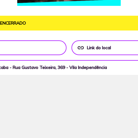
O ENCERRADO
link
Link do local
caba - Rua Gustavo Teixeira, 369 - Vila Independência