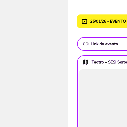
event_busy
25/01/26 - EVENT
link
Link do evento
map
Teatro – SESI Soro