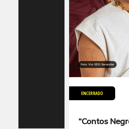
Foto: Via SESI Sorocaba
ENCERRADO
“Contos Negre