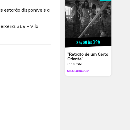
as estarão disponíveis a
ixeira, 369 – Vila
25/08 às 19h
”Retrato de um Certo
Oriente”
CineCafé
SESC SOROCABA