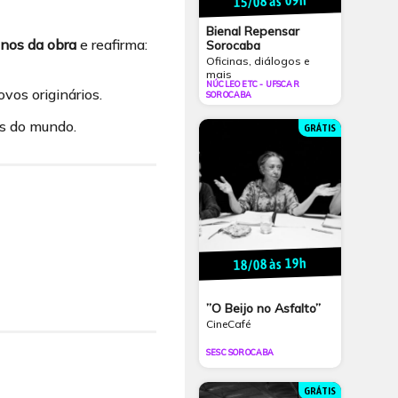
15/08 às 09h
Bienal Repensar
anos da obra
e reafirma:
Sorocaba
Oficinas, diálogos e
mais
NÚCLEO ETC - UFSCAR
ovos originários.
SOROCABA
as do mundo.
GRÁTIS
18/08 às 19h
”O Beijo no Asfalto”
CineCafé
SESC SOROCABA
GRÁTIS