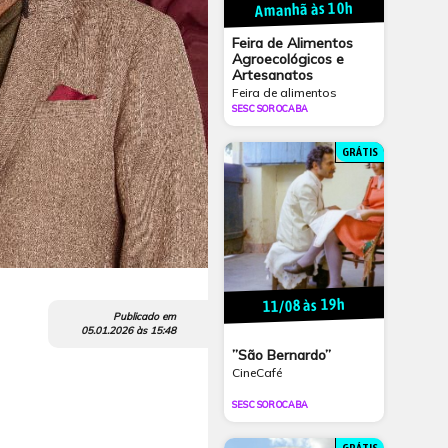
Amanhã às 10h
Feira de Alimentos
Agroecológicos e
Artesanatos
Feira de alimentos
SESC SOROCABA
GRÁTIS
11/08 às 19h
Publicado em
05.01.2026
às
15:48
”São Bernardo”
CineCafé
SESC SOROCABA