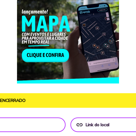
O ENCERRADO
link
Link do local