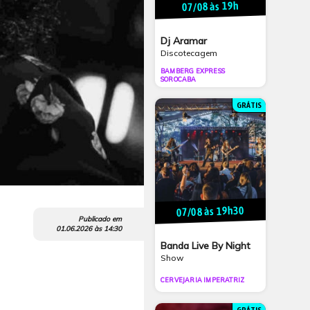
07/08 às 19h
Dj Aramar
Discotecagem
BAMBERG EXPRESS
SOROCABA
GRÁTIS
07/08 às 19h30
Publicado em
01.06.2026
às
14:30
Banda Live By Night
Show
CERVEJARIA IMPERATRIZ