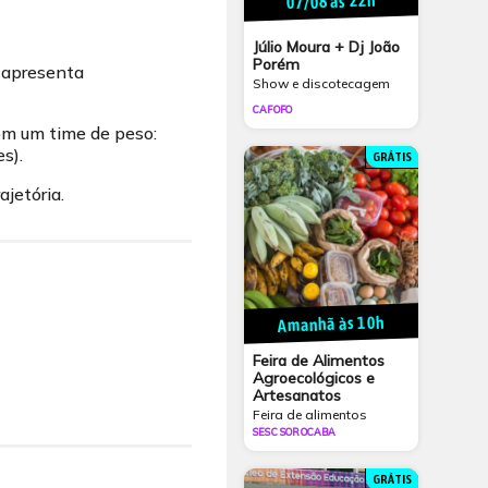
07/08 às 22h
Júlio Moura + Dj João
Porém
e apresenta
Show e discotecagem
CAFOFO
com um time de peso:
s).
GRÁTIS
ajetória.
Amanhã às 10h
Feira de Alimentos
Agroecológicos e
Artesanatos
Feira de alimentos
SESC SOROCABA
GRÁTIS