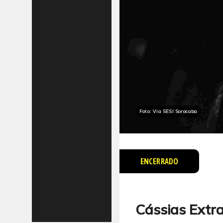
Foto: Via SESI Sorocaba
ENCERRADO
Cássias Extra