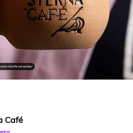
m/sternacafe.sorocaba/
a Café
rica