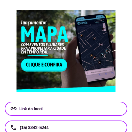
link
Link do local
call
(15) 3342-5244