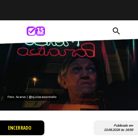
search
Foto: Acervo | @ojuliocesarmello
Publicado em
ENCERRADO
10.06.2026
às
16:59