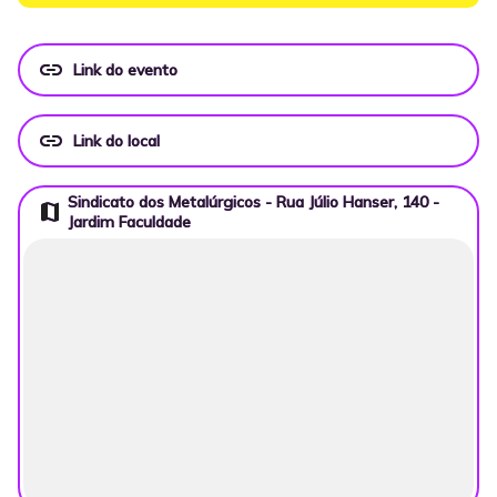
link
Link do evento
link
Link do local
Sindicato dos Metalúrgicos - Rua Júlio Hanser, 140 -
map
Jardim Faculdade