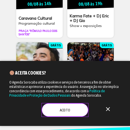
08/08 às 14h
08/08 às 19h
Karma Fate + DJ Eric
Caravana Cultural
+ DJ Gio
Programação cultural
Show + exposições
PRAÇA “RÔMULO PAULO DOS
SANTOS”
GRÁTIS
GRÁTIS
ACEITA COOKIES?
O Agenda Sorocaba utiliza cookies e serviços de terceiros a fim de obter
estatísticas e aprimorar a experiência do usuário.
A navegação no site implica
Amanhã às 14h30
14/08 às 17h
concordância com esse procedimento, de acordo com a
Política de
Privacidade e Proteção de Dados Pessoais
do Agenda Sorocaba.
Fernando Goya
Geek Festival Asiático
close
Show
Música e gastronomia
ACEITO
CERVEJARIA IMPERATRIZ
PRAÇA DA AMIZADE