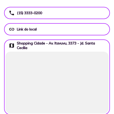
call
(15) 3333-0200
link
Link do local
Shopping Cidade - Av. Itavuvu, 3373 - Jd. Santa
map
Cecília