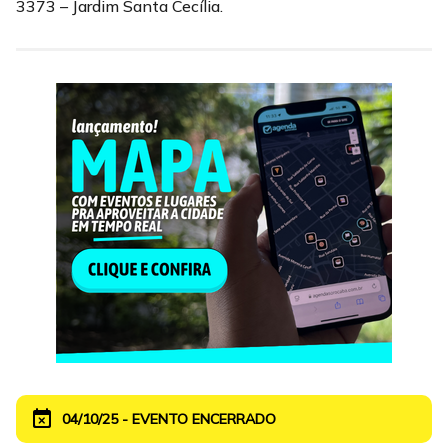
3373 – Jardim Santa Cecília.
event_busy
04/10/25 - EVENTO ENCERRADO