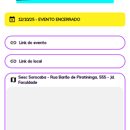
event_busy
12/10/25 - EVENTO ENCERRADO
link
Link do evento
link
Link do local
Sesc Sorocaba - Rua Barão de Piratininga, 555 - Jd.
map
Faculdade