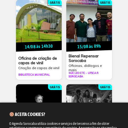
GRÁTIS
GRÁTIS
14/08 às 14h30
15/08 às 09h
Bienal Repensar
Oficina de criação de
Sorocaba
capas de vinil
Oficinas, diálogos e
Criação de capas de vinil
mais
NÚCLEO ETC - UFSCAR
BIBLIOTECA MUNICIPAL
SOROCABA
GRÁTIS
GRÁTIS
ACEITA COOKIES?
O Agenda Sorocaba utiliza cookies e serviços de terceiros a fim de obter
estatísticas e aprimorar a experiência do usuário.
A navegação no site implica