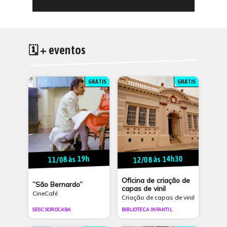
🗓 + eventos
GRÁTIS
GRÁTIS
12/08 às 14h30
11/08 às 19h
Oficina de criação de
”São Bernardo”
capas de vinil
CineCafé
Criação de capas de vinil
SESC SOROCABA
BIBLIOTECA INFANTIL