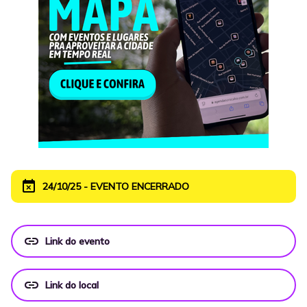
event_busy
24/10/25 - EVENTO ENCERRADO
link
Link do evento
link
Link do local