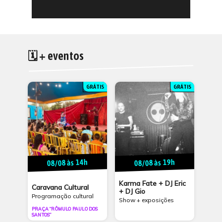
🗓 + eventos
GRÁTIS
GRÁTIS
08/08 às 14h
08/08 às 19h
Karma Fate + DJ Eric
Caravana Cultural
+ DJ Gio
Programação cultural
Show + exposições
PRAÇA “RÔMULO PAULO DOS
SANTOS”