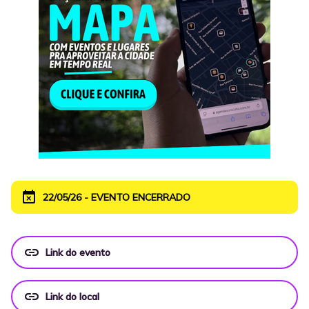
event_busy
22/05/26 - EVENTO ENCERRADO
link
Link do evento
link
Link do local