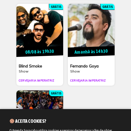
GRÁTIS
GRÁTIS
Amanhã às 14h30
08/08 às 19h30
Blind Smoke
Fernando Goya
Show
Show
CERVEJARIA IMPERATRIZ
CERVEJARIA IMPERATRIZ
GRÁTIS
ACEITA COOKIES?
O Agenda Sorocaba utiliza cookies e serviços de terceiros a fim de obter