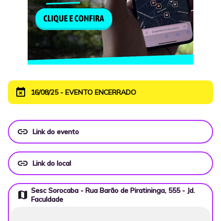
event_busy
16/08/25 - EVENTO ENCERRADO
link
Link do evento
link
Link do local
Sesc Sorocaba - Rua Barão de Piratininga, 555 - Jd.
map
Faculdade