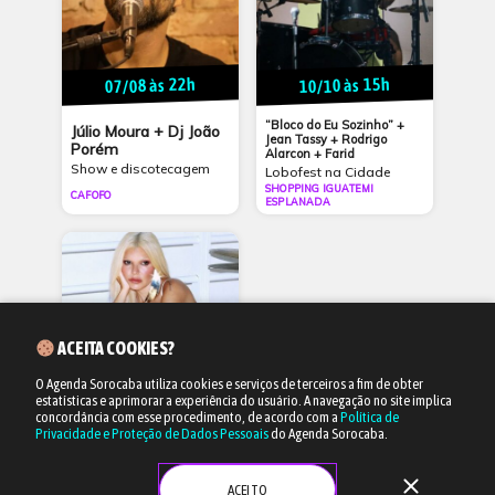
07/08 às 22h
10/10 às 15h
“Bloco do Eu Sozinho” +
Júlio Moura + Dj João
Jean Tassy + Rodrigo
Porém
Alarcon + Farid
Show e discotecagem
Lobofest na Cidade
SHOPPING IGUATEMI
CAFOFO
ESPLANADA
ACEITA COOKIES?
O Agenda Sorocaba utiliza cookies e serviços de terceiros a fim de obter
estatísticas e aprimorar a experiência do usuário.
A navegação no site implica
11/10 às 15h
concordância com esse procedimento, de acordo com a
Política de
Privacidade e Proteção de Dados Pessoais
do Agenda Sorocaba.
Duda Beat + Tagua
Tagua + Gab Ferreira
close
+ DJ Salum
ACEITO