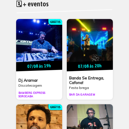
🗓 + eventos
GRÁTIS
07/08 às 19h
07/08 às 20h
Banda Se Entrega,
Dj Aramar
Cafona!
Discotecagem
Festa brega
BAMBERG EXPRESS
BAR DA GARAGEM
SOROCABA
GRÁTIS