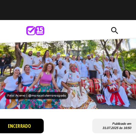
search
Foto: Acervo | @maracatuterrarasgada
Publicado em
ENCERRADO
31.07.2025
às
16:50