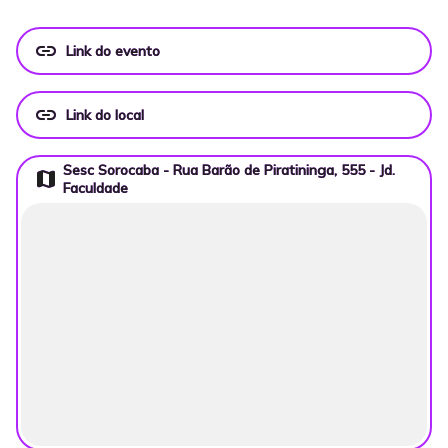
link
Link do evento
link
Link do local
Sesc Sorocaba - Rua Barão de Piratininga, 555 - Jd.
map
Faculdade