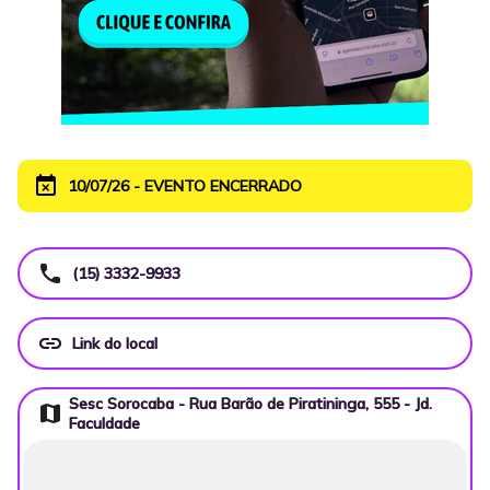
event_busy
10/07/26 - EVENTO ENCERRADO
call
(15) 3332-9933
link
Link do local
Sesc Sorocaba - Rua Barão de Piratininga, 555 - Jd.
map
Faculdade