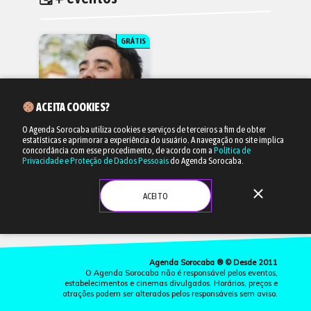
GRÁTIS
ACEITA COOKIES?
O Agenda Sorocaba utiliza cookies e serviços de terceiros a fim de obter
estatísticas e aprimorar a experiência do usuário.
A navegação no site implica
09/08 às 14h30
concordância com esse procedimento, de acordo com a
Política de
Privacidade e Proteção de Dados Pessoais
do Agenda Sorocaba.
Fernando Goya
close
Show
ACEITO
CERVEJARIA IMPERATRIZ
Agenda Sorocaba ® © Desde 2011
O Agenda Sorocaba não é responsável pelos eventos,
estabelecimentos e cinemas divulgados. Horários, preços e
atrações podem ser alterados pelos responsáveis sem aviso.
more_vert
CINEMA
LISTAS
EVENTOS
ONDE IR